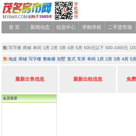
首 页
新闻动态
信息中心
求购求租
二手货市场
租:
写字楼
商铺
单间
1房
2房
3房
4房
5房
500元以下
500-1000元
10
售:
地皮
商铺
写字楼
整栋楼
别墅
复式
车库
单间
1房
2房
3房
4房
5
最新出售信息
最新出租信息
免费
会员登录